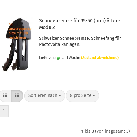
Schneebremse für 35-50 (mm) ältere
Module
Schweizer Schneebremse. Schneefang für
Photovoltaikanlagen.
Lieferzeit:
ca. 1 Woche
(Ausland abweichend)
Sortieren nach
pro Seite
Sortieren nach
8 pro Seite
1
1
bis
3
(von insgesamt
3
)