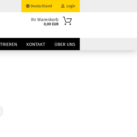
Deutschland
Login
Ihr Warenkorb
0,00 EUR
-Mail
STRIEREN
KONTAKT
ÜBER UNS
asswort
to erstellen
swort vergessen?