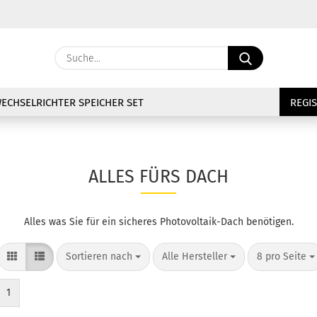
Lieferland
Suche...
E
ECHSELRICHTER SPEICHER SET
REGI
P
ALLES FÜRS DACH
Kon
Alles was Sie für ein sicheres Photovoltaik-Dach benötigen.
Pas
Sortieren nach
pro Seite
pro Seite
Sortieren nach
Alle Hersteller
8 pro Seite
1